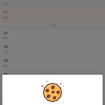
Lör
11
Sön
v.20
12
Mån
13
Tis
14
Ons
15
Tor
16
Fre
17