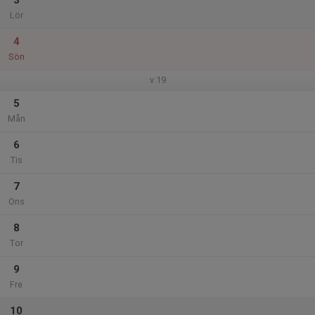
3
Lör
4
Sön
v.19
5
Mån
6
Tis
7
Ons
8
Tor
9
Fre
10