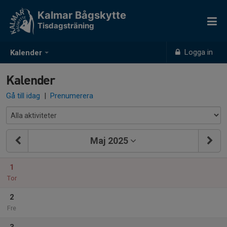
Kalmar Bågskytte
Tisdagsträning
Logga in
Kalender
Kalender
Gå till idag
|
Prenumerera
Maj 2025
1
Tor
2
Fre