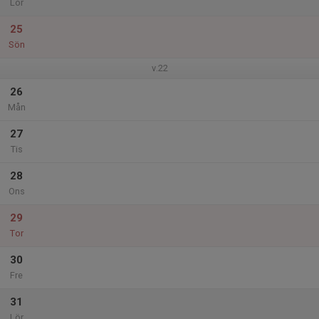
Lör
25
Sön
v.22
26
Mån
27
Tis
28
Ons
29
Tor
30
Fre
31
Lör