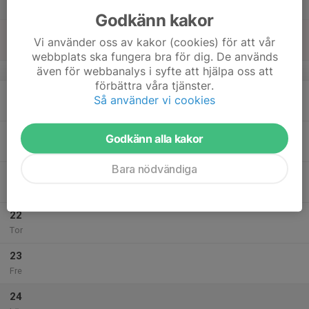
Lör
Godkänn kakor
18
Vi använder oss av kakor (cookies) för att vår
Sön
webbplats ska fungera bra för dig. De används
även för webbanalys i syfte att hjälpa oss att
v.21
förbättra våra tjänster.
19
Så använder vi cookies
Mån
20
Godkänn alla kakor
Tis
Bara nödvändiga
21
Ons
22
Tor
23
Fre
24