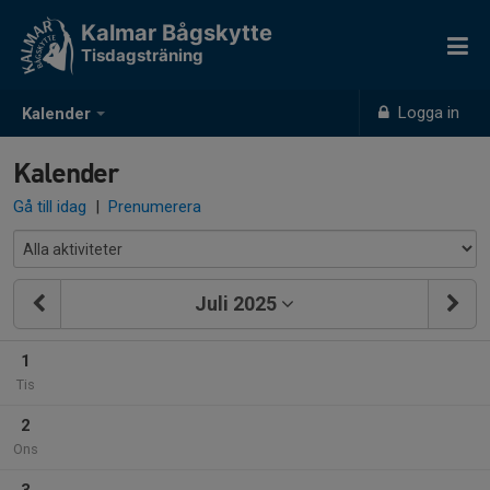
Kalmar Bågskytte
Tisdagsträning
Logga in
Kalender
Kalender
Gå till idag
|
Prenumerera
Juli 2025
1
Tis
2
Ons