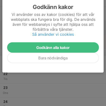
Tor
Godkänn kakor
18
Vi använder oss av kakor (cookies) för att vår
Fre
webbplats ska fungera bra för dig. De används
även för webbanalys i syfte att hjälpa oss att
19
förbättra våra tjänster.
Lör
Så använder vi cookies
20
Sön
Godkänn alla kakor
v.30
Bara nödvändiga
21
Mån
22
Tis
23
Ons
24