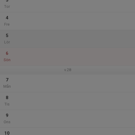
3
Tor
4
Fre
5
Lör
6
Sön
v.28
7
Mån
8
Tis
9
Ons
10