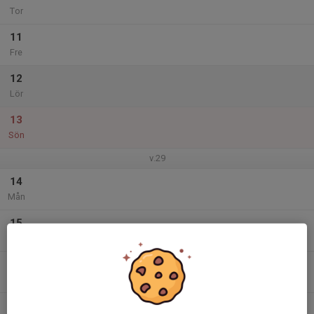
Tor
11
Fre
12
Lör
13
Sön
v.29
14
Mån
15
Tis
16
Ons
17