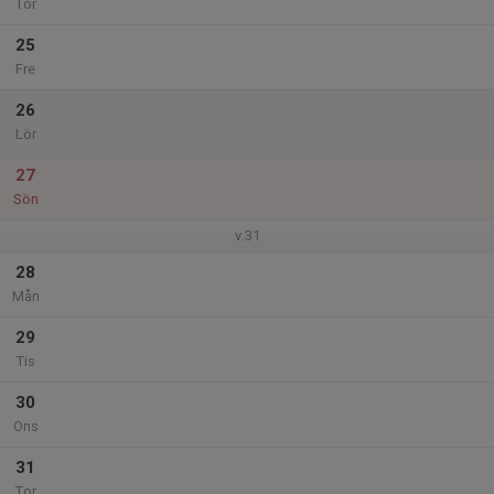
Tor
25
Fre
26
Lör
27
Sön
v.31
28
Mån
29
Tis
30
Ons
31
Tor