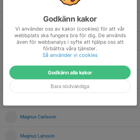
Joachim Wykman
Godkänn kakor
Johan Ennerfelt
Vi använder oss av kakor (cookies) för att vår
webbplats ska fungera bra för dig. De används
Jonna Thorell
även för webbanalys i syfte att hjälpa oss att
förbättra våra tjänster.
Så använder vi cookies
Linda Wallerhed
Godkänn alla kakor
Linnea Jinnelöv
Bara nödvändiga
Linnéa Schygge
Magnus Carlsson
Magnus Larsson