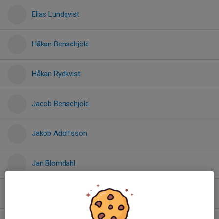
Elias Lundqvist
Håkan Benschjöld
Håkan Rydkvist
Jacob Benschjöld
Jakob Adolfsson
Jan Blomdahl
Jan Olof Zambrell