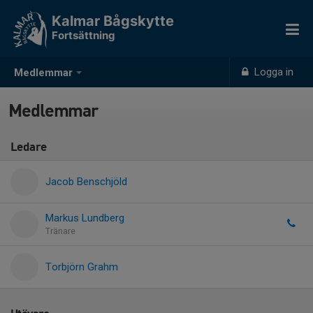
Kalmar Bågskytte
Fortsättning
Logga in
Medlemmar
Medlemmar
Ledare
Jacob Benschjöld
Markus Lundberg
Tränare
Torbjörn Grahm