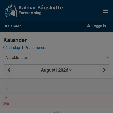
Kalmar Bågskytte
Fortsättning
Logga in
Kalender
Kalender
Gå till idag
|
Prenumerera
Augusti 2026
1
Lör
2
Sön
v.32