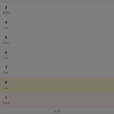
3
Mån
4
Tis
5
Ons
6
Tor
7
Fre
8
Lör
9
Sön
v.33