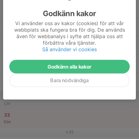
17
Godkänn kakor
Mån
Vi använder oss av kakor (cookies) för att vår
18
webbplats ska fungera bra för dig. De används
Tis
även för webbanalys i syfte att hjälpa oss att
19
förbättra våra tjänster.
Så använder vi cookies
Ons
20
Godkänn alla kakor
Tor
21
Bara nödvändiga
Fre
22
Lör
23
Sön
v.35