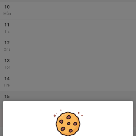
10
Mån
11
Tis
12
Ons
13
Tor
14
Fre
15
Lör
16
Sön
v.34