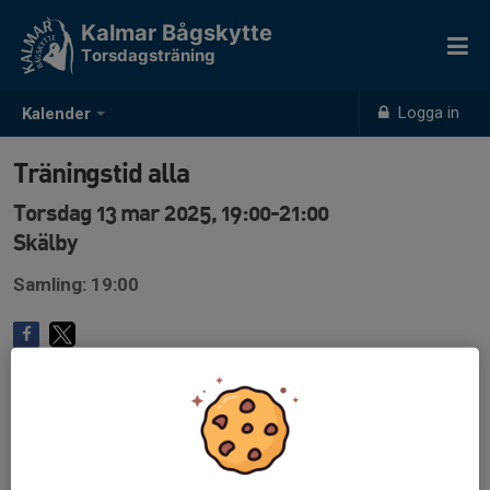
Kalmar Bågskytte
Torsdagsträning
Logga in
Kalender
Träningstid alla
Torsdag 13 mar 2025, 19:00-21:00
Skälby
Samling: 19:00