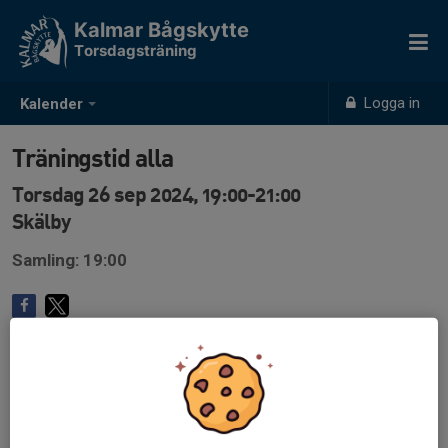
Kalmar Bågskytte
Torsdagsträning
Logga in
Kalender
Träningstid alla
Torsdag 26 sep 2024, 19:00-21:00
Skälby
Samling: 19:00