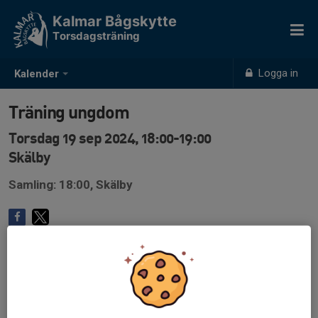
Kalmar Bågskytte
Torsdagsträning
Logga in
Kalender
Träning ungdom
Torsdag 19 sep 2024, 18:00-19:00
Skälby
Samling: 18:00, Skälby