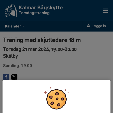
Kalmar Bågskytte
Torsdagsträning
Logga in
Kalender
Träning med skjutledare 18 m
Torsdag 21 mar 2024, 19:00-20:00
Skälby
Samling: 19:00