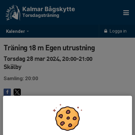
Kalmar Bågskytte
Torsdagsträning
Logga in
Kalender
Träning 18 m Egen utrustning
Torsdag 28 mar 2024, 20:00-21:00
Skälby
Samling: 20:00