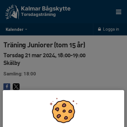
Kalmar Bågskytte
Torsdagsträning
Logga in
Kalender
Träning Juniorer (tom 15 år)
Torsdag 21 mar 2024, 18:00-19:00
Skälby
Samling: 18:00