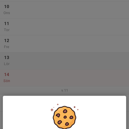
10
Ons
11
Tor
12
Fre
13
Lör
14
Sön
v.11
15
Mån
16
Tis