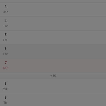
3
Ons
4
Tor
5
Fre
6
Lör
7
Sön
v.10
8
Mån
9
Tis