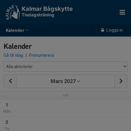
Kalmar Bågskytte
Tisdagsträning
Logga in
Kalender
Kalender
Gå till idag
|
Prenumerera
Mars 2027
v.9
1
Mån
2
Tis