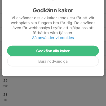
17
Godkänn kakor
Ons
Vi använder oss av kakor (cookies) för att vår
18
webbplats ska fungera bra för dig. De används
Tor
även för webbanalys i syfte att hjälpa oss att
19
förbättra våra tjänster.
Så använder vi cookies
Fre
20
Godkänn alla kakor
Lör
21
Bara nödvändiga
Sön
v.12
22
Mån
23
Tis