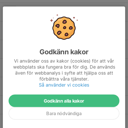
Medlemsavgifter 2025
21 mar 2025
Årsmöte Torsdag 27/2 2025
16 jan 2025
Prova på bågskytte!
Godkänn kakor
21 dec 2024
Vi använder oss av kakor (cookies) för att vår
Information
webbplats ska fungera bra för dig. De används
21 nov 2024
även för webbanalys i syfte att hjälpa oss att
förbättra våra tjänster.
Styrelsemöte minnesanteckningar
Så använder vi cookies
22 aug 2024
Godkänn alla kakor
Styrelsemöte
24 apr 2024
Bara nödvändiga
Styrelsemöte
14 mar 2024