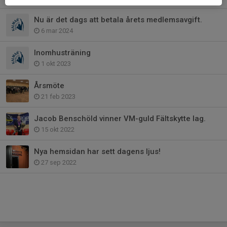
Nu är det dags att betala årets medlemsavgift.
6 mar 2024
Inomhusträning
1 okt 2023
Årsmöte
21 feb 2023
Jacob Benschöld vinner VM-guld Fältskytte lag.
15 okt 2022
Nya hemsidan har sett dagens ljus!
27 sep 2022