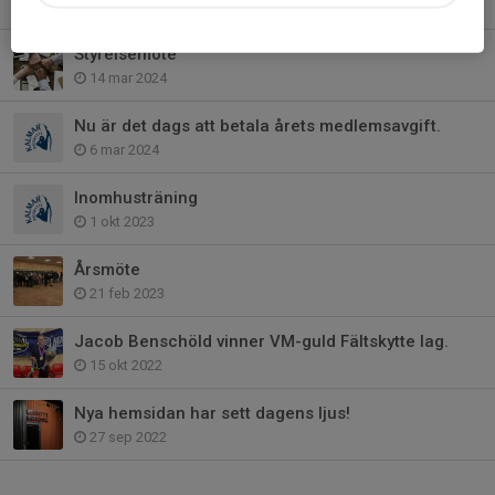
24 apr 2024
Styrelsemöte
14 mar 2024
Nu är det dags att betala årets medlemsavgift.
6 mar 2024
Inomhusträning
1 okt 2023
Årsmöte
21 feb 2023
Jacob Benschöld vinner VM-guld Fältskytte lag.
15 okt 2022
Nya hemsidan har sett dagens ljus!
27 sep 2022