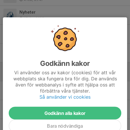
Nyheter
17 dec 2025
Medlemsavgifter 2025
21 mar 2025
Årsmöte Torsdag 27/2 2025
16 jan 2025
Godkänn kakor
Prova på bågskytte!
Vi använder oss av kakor (cookies) för att vår
21 dec 2024
webbplats ska fungera bra för dig. De används
även för webbanalys i syfte att hjälpa oss att
Information
förbättra våra tjänster.
21 nov 2024
Så använder vi cookies
Styrelsemöte minnesanteckningar
Godkänn alla kakor
22 aug 2024
Styrelsemöte
Bara nödvändiga