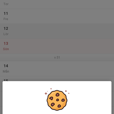
Tor
11
Fre
12
Lör
13
Sön
v.51
14
Mån
15
Tis
16
Ons
17