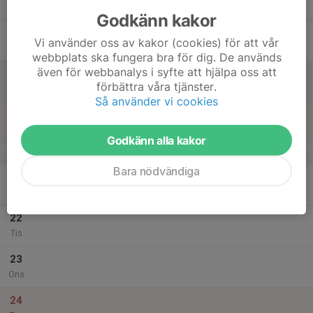
Tor
Godkänn kakor
18
Vi använder oss av kakor (cookies) för att vår
Fre
webbplats ska fungera bra för dig. De används
även för webbanalys i syfte att hjälpa oss att
19
förbättra våra tjänster.
Lör
Så använder vi cookies
20
Sön
Godkänn alla kakor
v.52
Bara nödvändiga
21
Mån
22
Tis
23
Ons
24