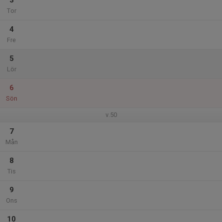
3
Tor
4
Fre
5
Lör
6
Sön
v.50
7
Mån
8
Tis
9
Ons
10