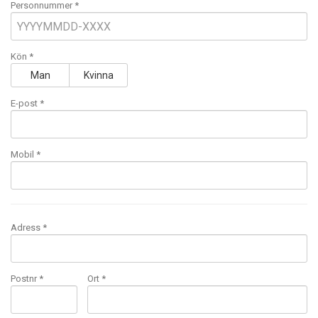
Personnummer *
Kön *
Man
Kvinna
E-post
*
Mobil
*
Adress *
Postnr *
Ort *